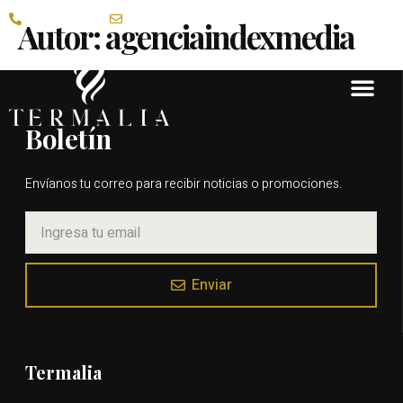
(52) 3333 01 5000
contacto@termalia.mx
Autor:
agenciaindexmedia
Boletín
Envíanos tu correo para recibir noticias o promociones.
Enviar
Termalia